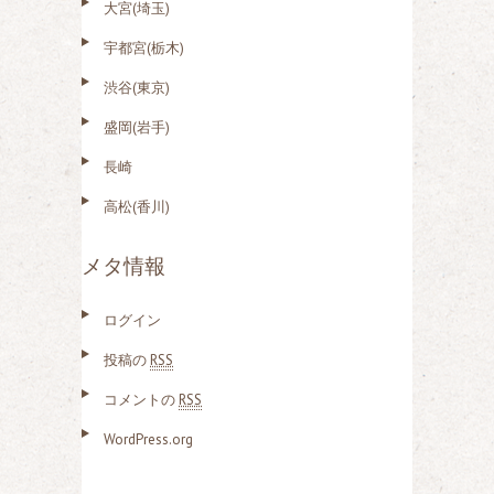
大宮(埼玉)
宇都宮(栃木)
渋谷(東京)
盛岡(岩手)
長崎
高松(香川)
メタ情報
ログイン
投稿の
RSS
コメントの
RSS
WordPress.org