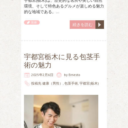
宇都宮(栃木)は、歴史的な名所や美しい自然
環境、そして特色あるグルメが楽しめる魅力
的な地域である。…
医療
続きを読む
宇都宮栃木に見る包茎手
術の魅力
2025年2月6日
by
Ernesto
投稿先
健康（男性）
,
包茎手術
,
宇都宮(栃木)