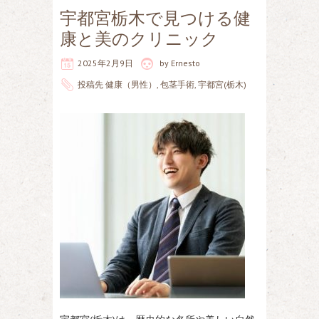
宇都宮栃木で見つける健
康と美のクリニック
2025年2月9日
by
Ernesto
投稿先
健康（男性）
,
包茎手術
,
宇都宮(栃木)