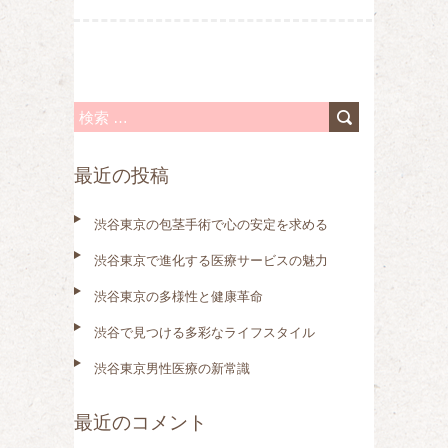
検
索
最近の投稿
:
渋谷東京の包茎手術で心の安定を求める
渋谷東京で進化する医療サービスの魅力
渋谷東京の多様性と健康革命
渋谷で見つける多彩なライフスタイル
渋谷東京男性医療の新常識
最近のコメント