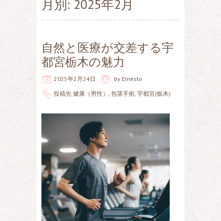
月別: 2025年2月
自然と医療が交差する宇
都宮栃木の魅力
2025年2月24日
by
Ernesto
投稿先
健康（男性）
,
包茎手術
,
宇都宮(栃木)