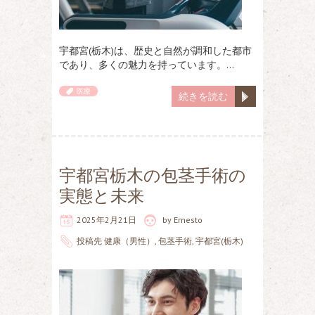
宇都宮(栃木)は、歴史と自然が調和した都市
であり、多くの魅力を持っています。…
医療
続きを読む
宇都宮栃木の包茎手術の
実態と未来
2025年2月21日
by
Ernesto
投稿先
健康（男性）
,
包茎手術
,
宇都宮(栃木)