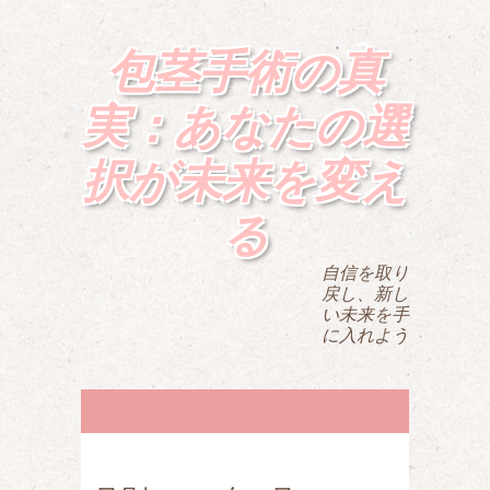
包茎手術の真
実：あなたの選
択が未来を変え
る
自信を取り
戻し、新し
い未来を手
に入れよう