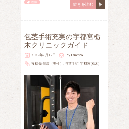
医療
続きを読む
包茎手術充実の宇都宮栃
木クリニックガイド
2025年2月15日
by
Ernesto
投稿先
健康（男性）
,
包茎手術
,
宇都宮(栃木)